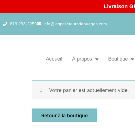
Aller
Livraison G
au
contenu
819 293-2259
info@lespelleteursdenuages.com
Accueil
À propos
Boutique
Votre panier est actuellement vide.
Retour à la boutique