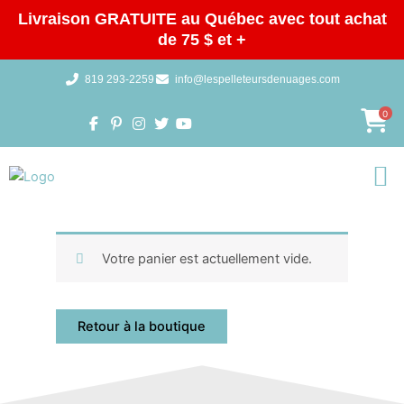
Aller
Livraison GRATUITE au Québec avec tout achat
au
de 75 $ et +
contenu
819 293-2259
info@lespelleteursdenuages.com
0
Galeries 
Votre panier est actuellement vide.
Retour à la boutique