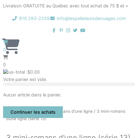
Aller
Livraison GRATUITE au Québec avec tout achat de 75 $ et +
au
contenu
819 293-2259
info@lespelleteursdenuages.com
0
0
Sous-total :
$
0.00
Votre panier est vide.
Aucun article dans le panier.
Accueil
/
Boutique
/
Mini-romans d'une ligne
/ 3 mini-romans
Continuer les achats
d’une ligne (série 13)
3 mini-romans d’une ligne (série 13)