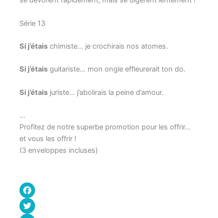
se dévorent rapidement, mais se digèrent lentement !
Série 13
Si j’étais
chimiste… je crochirais nos atomes.
Si j’étais
guitariste… mon ongle effleurerait ton do.
Si j’étais
juriste… j’abolirais la peine d’amour.
…
Profitez de notre superbe promotion pour les offrir…
et vous les offrir !
(3 enveloppes incluses)
F