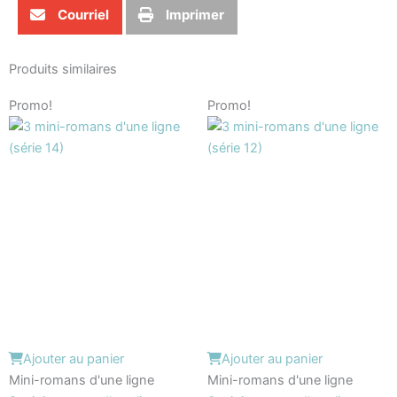
Courriel
Imprimer
Produits similaires
Le
Le
Le
Le
Promo!
Promo!
prix
prix
prix
prix
initial
actuel
initial
actuel
était :
est :
était :
est :
$12.95.
$9.95.
$12.95.
$9.95.
Ajouter au panier
Ajouter au panier
Mini-romans d'une ligne
Mini-romans d'une ligne