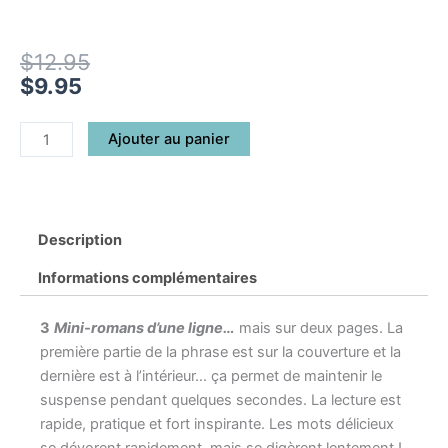
Partager
Le
Le
$
12.95
prix
prix
$
9.95
initial
actuel
était :
est :
quantité
Ajouter au panier
$12.95.
$9.95.
de
3
mini-
romans
Description
d'une
ligne
Informations complémentaires
(série
13)
3
Mini-romans d’une ligne…
mais sur deux pages. La
première partie de la phrase est sur la couverture et la
dernière est à l’intérieur… ça permet de maintenir le
suspense pendant quelques secondes. La lecture est
rapide, pratique et fort inspirante. Les mots délicieux