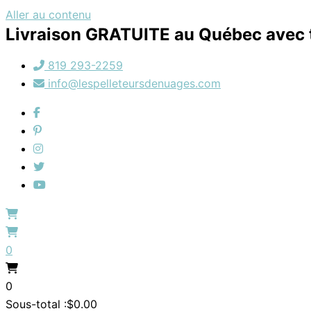
Aller au contenu
Livraison GRATUITE au Québec avec t
819 293-2259
info@lespelleteursdenuages.com
0
0
Sous-total :
$
0.00