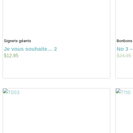
Signets géants
Bonbons 
Je vous souhaite… 2
No 3 –
$
12.95
$
24.95