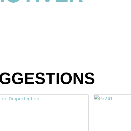
GGESTIONS
Le
Le
prix
prix
initial
actuel
était :
est :
$24.95.
$19.95.