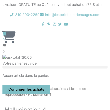
Aller
Livraison GRATUITE au Québec avec tout achat de 75 $ et +
au
contenu
819 293-2259
info@lespelleteursdenuages.com
0
0
Sous-total :
$
0.00
Votre panier est vide.
Aucun article dans le panier.
Accueil
/
Boutique
/
Oeuvres abstraites
/
Licence de
Continuer les achats
reproduction
/ Hallucination 4
Hallucination 4