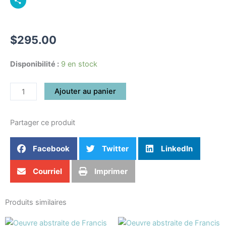
Pinterest
Partager
$
295.00
quantité
Disponibilité :
9 en stock
de
Hallucination
Ajouter au panier
4
Partager ce produit
Facebook
Twitter
LinkedIn
Courriel
Imprimer
Produits similaires