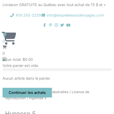
Aller
Livraison GRATUITE au Québec avec tout achat de 75 $ et +
au
contenu
819 293-2259
info@lespelleteursdenuages.com
0
0
Sous-total :
$
0.00
Votre panier est vide.
Aucun article dans le panier.
Accueil
/
Boutique
/
Oeuvres abstraites
/
Licence de
Continuer les achats
reproduction
/ Hypnose 5
Hypnose 5