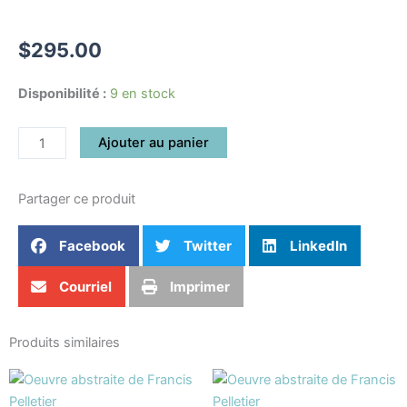
Partager
$
295.00
quantité
Disponibilité :
9 en stock
de
Hypnose
Ajouter au panier
5
Partager ce produit
Facebook
Twitter
LinkedIn
Courriel
Imprimer
Produits similaires