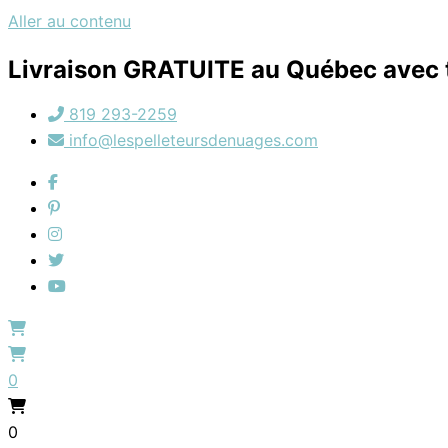
Aller au contenu
Livraison GRATUITE au Québec avec t
819 293-2259
info@lespelleteursdenuages.com
0
0