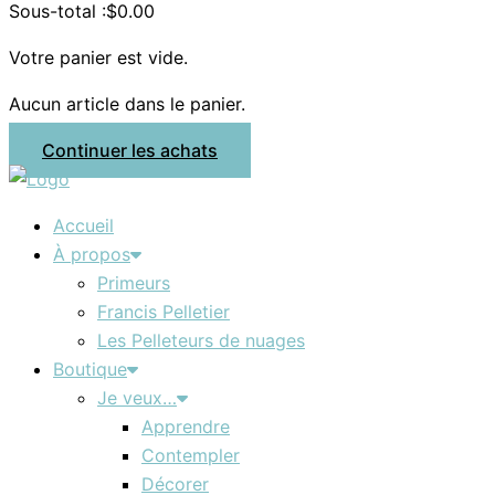
Sous-total :
$
0.00
Votre panier est vide.
Aucun article dans le panier.
Continuer les achats
Accueil
À propos
Primeurs
Francis Pelletier
Les Pelleteurs de nuages
Boutique
Je veux…
Apprendre
Contempler
Décorer