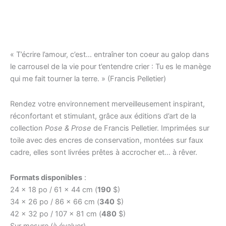
« T’écrire l’amour, c’est… entraîner ton coeur au galop dans
le carrousel de la vie pour t’entendre crier : Tu es le manège
qui me fait tourner la terre. » (Francis Pelletier)
Rendez votre environnement merveilleusement inspirant,
réconfortant et stimulant, grâce aux éditions d’art de la
collection
Pose & Prose
de Francis Pelletier. Imprimées sur
toile avec des encres de conservation, montées sur faux
cadre, elles sont livrées prêtes à accrocher et… à rêver.
Formats disponibles
:
24 x 18 po / 61 x 44 cm (
190
$)
34 x 26 po / 86 x 66 cm (
340
$)
42 x 32 po / 107 x 81 cm (
480
$)
Sur mesure (à évaluer)