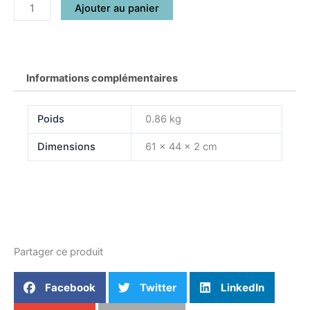
quantité
Ajouter au panier
de
La
déclaration
Informations complémentaires
Poids
0.86 kg
Dimensions
61 × 44 × 2 cm
Partager ce produit
Facebook
Twitter
LinkedIn