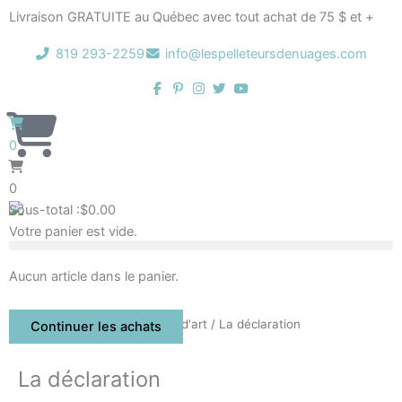
Aller
Livraison GRATUITE au Québec avec tout achat de 75 $ et +
au
contenu
819 293-2259
info@lespelleteursdenuages.com
0
0
Sous-total :
$
0.00
Votre panier est vide.
Aucun article dans le panier.
Accueil
/
Boutique
/
Éditions d'art
/ La déclaration
Continuer les achats
La déclaration