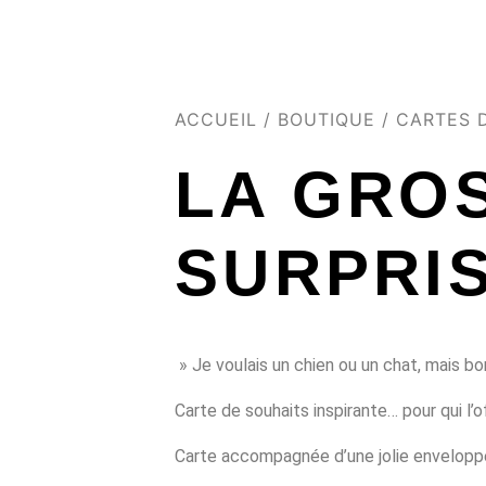
ACCUEIL
/
BOUTIQUE
/
CARTES 
LA GRO
SURPRI
»
Je voulais un chien ou un chat, mais b
Carte de souhaits inspirante… pour qui l’of
Carte accompagnée d’une jolie enveloppe