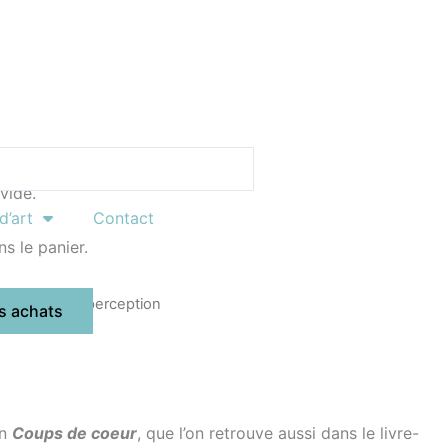
0
vide.
d’art
Contact
s le panier.
 coeur
/ L’imperception
s achats
on
Coups de coeur
, que l’on retrouve aussi dans le livre-