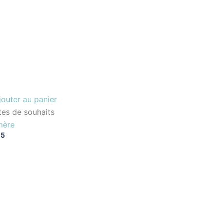
jouter au panier
tes de souhaits
mère
95