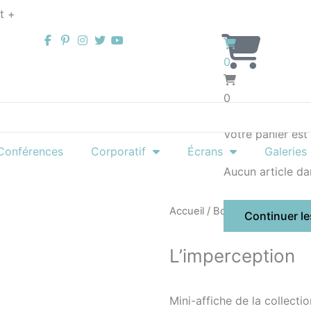
t +
0
0
Sous-total :
$
0.0
Votre panier est 
Conférences
Corporatif
Écrans
Galeries 
Aucun article dan
Accueil
/
Boutique
/
Coups de
Continuer le
L’imperception
Mini-affiche de la collecti