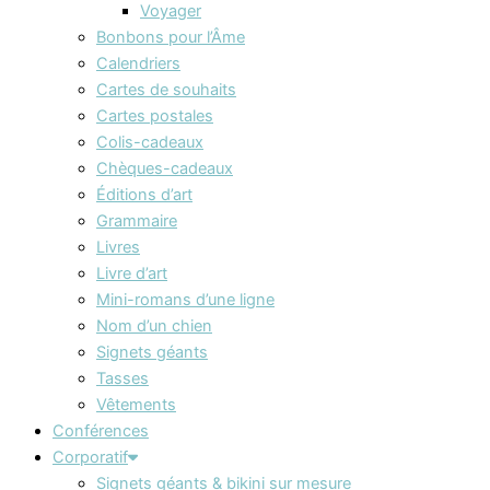
Voyager
Bonbons pour l’Âme
Calendriers
Cartes de souhaits
Cartes postales
Colis-cadeaux
Chèques-cadeaux
Éditions d’art
Grammaire
Livres
Livre d’art
Mini-romans d’une ligne
Nom d’un chien
Signets géants
Tasses
Vêtements
Conférences
Corporatif
Signets géants & bikini sur mesure