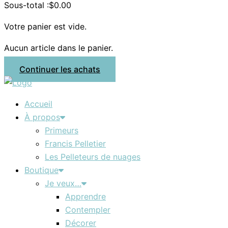
Sous-total :
$
0.00
Votre panier est vide.
Aucun article dans le panier.
Continuer les achats
Accueil
À propos
Primeurs
Francis Pelletier
Les Pelleteurs de nuages
Boutique
Je veux…
Apprendre
Contempler
Décorer