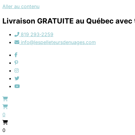
Aller au contenu
Livraison GRATUITE au Québec avec t
819 293-2259
info@lespelleteursdenuages.com
0
0