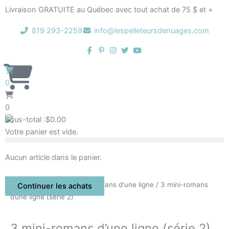
Aller
Livraison GRATUITE au Québec avec tout achat de 75 $ et +
au
contenu
819 293-2259
info@lespelleteursdenuages.com
0
0
Sous-total :
$
0.00
Votre panier est vide.
Aucun article dans le panier.
Accueil
/
Boutique
/
Mini-romans d'une ligne
/ 3 mini-romans
Continuer les achats
d’une ligne (série 2)
3 mini-romans d’une ligne (série 2)