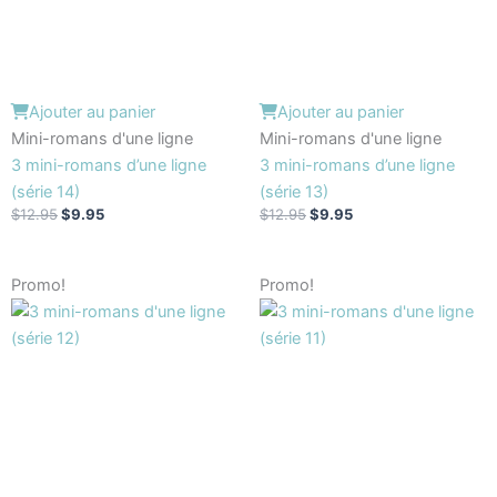
Ajouter au panier
Ajouter au panier
Mini-romans d'une ligne
Mini-romans d'une ligne
3 mini-romans d’une ligne
3 mini-romans d’une ligne
(série 14)
(série 13)
$
12.95
$
9.95
$
12.95
$
9.95
Le
Le
Le
Le
Promo!
Promo!
prix
prix
prix
prix
initial
actuel
initial
actuel
était :
est :
était :
est :
$12.95.
$9.95.
$12.95.
$9.95.