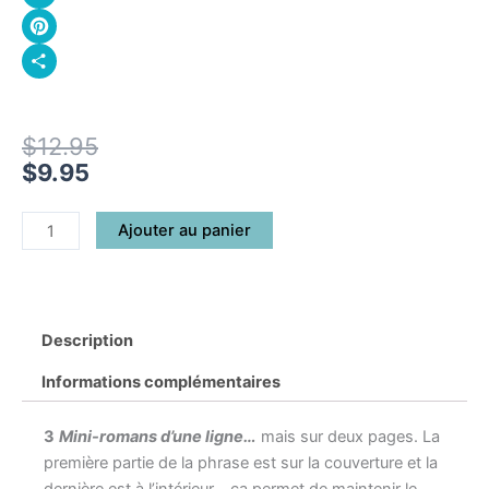
Email
Pinterest
Partager
Le
Le
$
12.95
prix
prix
$
9.95
initial
actuel
était :
est :
quantité
Ajouter au panier
$12.95.
$9.95.
de
3
mini-
romans
Description
d'une
ligne
Informations complémentaires
(série
2)
3
Mini-romans d’une ligne…
mais sur deux pages. La
première partie de la phrase est sur la couverture et la