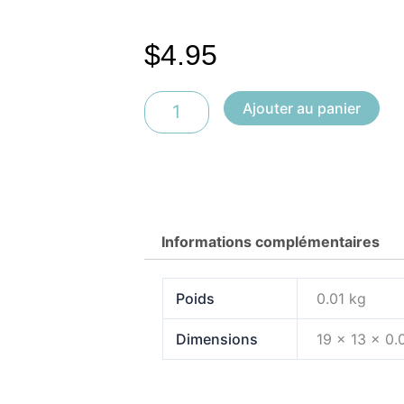
$
4.95
quantité
Ajouter au panier
de
Jaune
#2
Informations complémentaires
Poids
0.01 kg
Dimensions
19 × 13 × 0