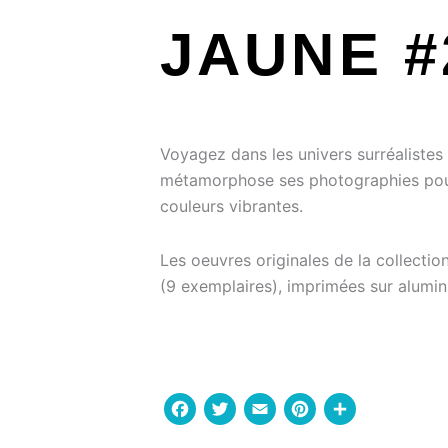
JAUNE #
Voyagez dans les univers surréalistes d
métamorphose ses photographies pour
couleurs vibrantes.
Les oeuvres originales de la collectio
(9 exemplaires), imprimées sur alumi
Facebook
Twitter
Email
Pinterest
Parta