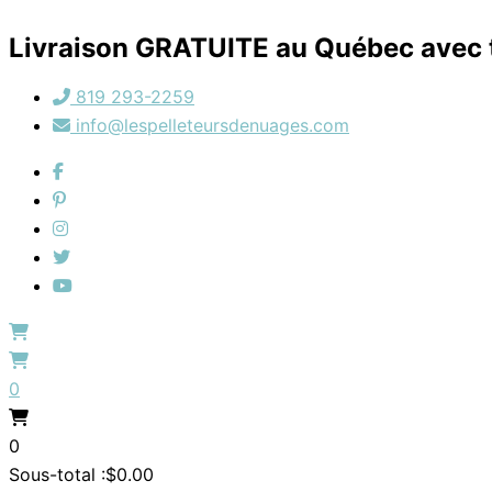
Aller
au
Livraison GRATUITE au Québec avec t
contenu
819 293-2259
info@lespelleteursdenuages.com
0
0
Sous-total :
$
0.00