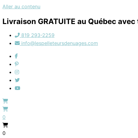
Aller au contenu
Livraison GRATUITE au Québec avec t
819 293-2259
info@lespelleteursdenuages.com
0
0