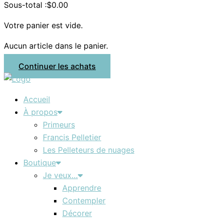
Sous-total :
$
0.00
Votre panier est vide.
Aucun article dans le panier.
Continuer les achats
Accueil
À propos
Primeurs
Francis Pelletier
Les Pelleteurs de nuages
Boutique
Je veux…
Apprendre
Contempler
Décorer