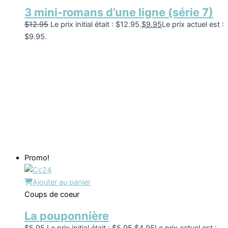
3 mini-romans d’une ligne (série 7)
$
12.95
Le prix initial était : $12.95.
$
9.95
Le prix actuel est :
$9.95.
Promo!
Ajouter au panier
Coups de coeur
La pouponnière