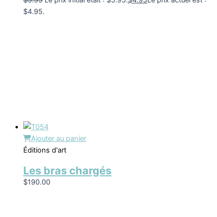
$
5.95
Le prix initial était : $5.95.
$
4.95
Le prix actuel est :
$4.95.
Ajouter au panier
Éditions d'art
Les bras chargés
$
190.00