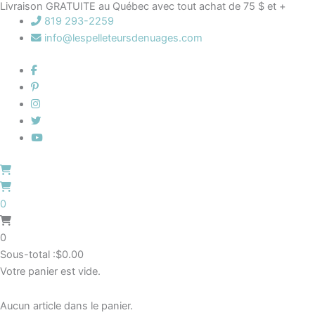
Livraison GRATUITE au Québec avec tout achat de 75 $ et +
Aller
Le
Le
819 293-2259
au
prix
prix
info@lespelleteursdenuages.com
contenu
initial
actuel
était :
est :
$12.95.
$9.95.
0
0
Sous-total :
$
0.00
Votre panier est vide.
Aucun article dans le panier.