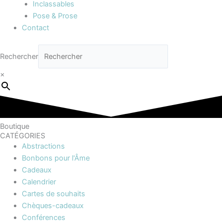
Inclassables
Pose & Prose
Contact
Rechercher
×
Boutique
CATÉGORIES
Abstractions
Bonbons pour l'Âme
Cadeaux
Calendrier
Cartes de souhaits
Chèques-cadeaux
Conférences