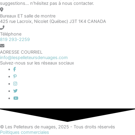
suggestions... n’hésitez pas à nous contacter.
Bureaux ET salle de montre
425 rue Lacroix, Nicolet (Québec) J3T 1K4 CANADA
Téléphone
819 293-2259
ADRESSE COURRIEL
info@lespelleteursdenuages.com
Suivez-nous sur les réseaux sociaux
© Les Pelleteurs de nuages, 2025 - Tous droits réservés
Politiques commerciales