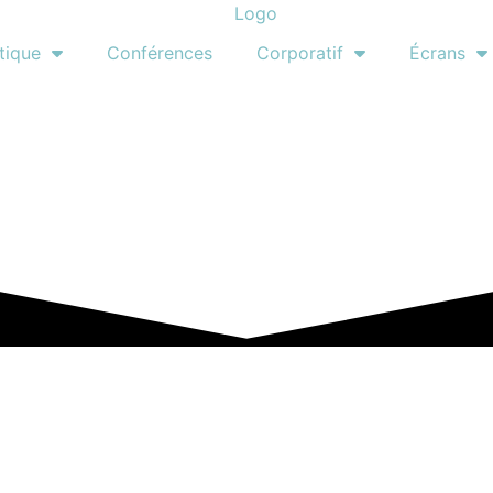
tique
Conférences
Corporatif
Écrans