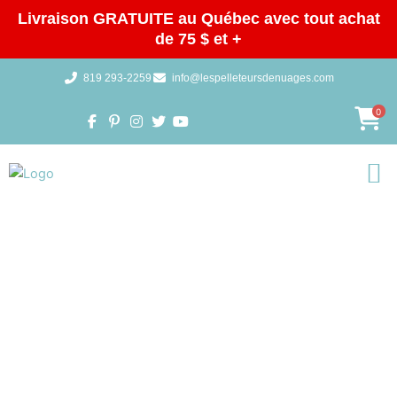
Aller
Livraison GRATUITE au Québec avec tout achat
au
de 75 $ et +
contenu
819 293-2259
info@lespelleteursdenuages.com
0
Galeries 
BOUTIQUE