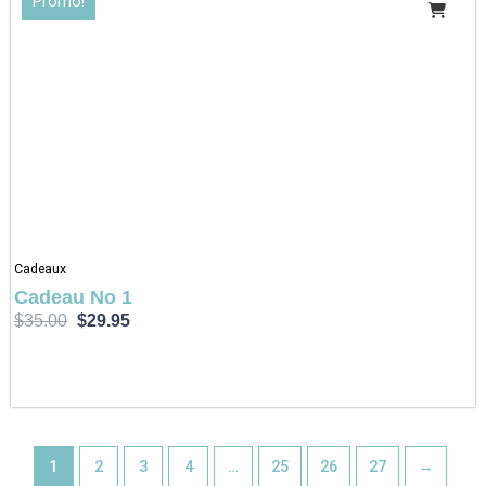
Promo!
prix
prix
initial
actuel
était :
est :
$35.00.
$29.95.
Cadeaux
Cadeau No 1
$
35.00
$
29.95
1
2
3
4
…
25
26
27
→