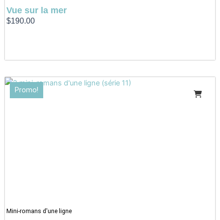
Vue sur la mer
$
190.00
Le
Le
Promo!
prix
prix
initial
actuel
était :
est :
$12.95.
$9.95.
Mini-romans d'une ligne