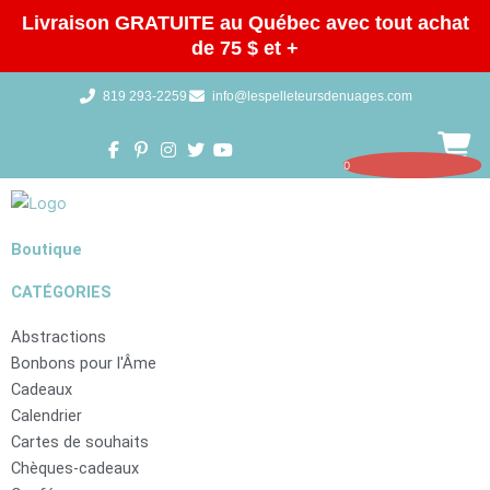
Aller
Livraison GRATUITE au Québec avec tout achat
au
de 75 $ et +
contenu
819 293-2259
info@lespelleteursdenuages.com
0
Ga
Boutique
CATÉGORIES
Abstractions
Bonbons pour l'Âme
Cadeaux
Calendrier
Cartes de souhaits
Chèques-cadeaux