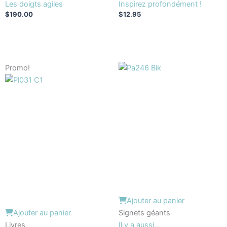
Les doigts agiles
Inspirez profondément !
$
190.00
$
12.95
Le
Le
Promo!
prix
prix
initial
actuel
était :
est :
$29.95.
$24.95.
Ajouter au panier
Ajouter au panier
Signets géants
Livres
Il y a aussi…