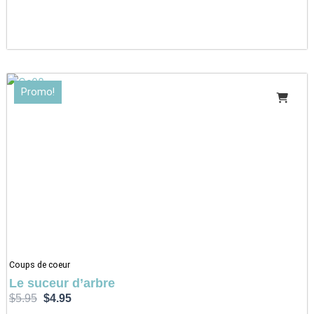
Le
Le
Promo!
prix
prix
initial
actuel
était :
est :
$5.95.
$4.95.
Coups de coeur
Le suceur d’arbre
$
5.95
$
4.95