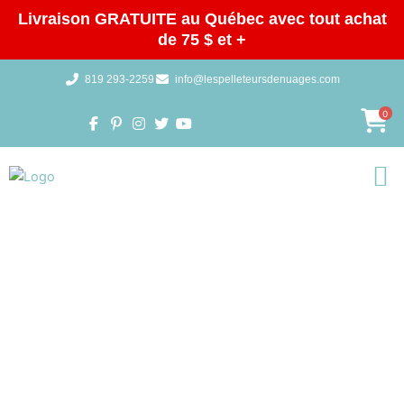
Aller
Livraison GRATUITE au Québec avec tout achat
au
de 75 $ et +
contenu
819 293-2259
info@lespelleteursdenuages.com
0
Galeries 
BOUTIQUE