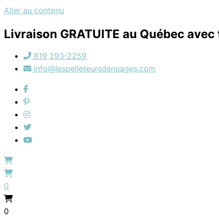
Aller au contenu
Livraison GRATUITE au Québec avec t
819 293-2259
info@lespelleteursdenuages.com
0
0