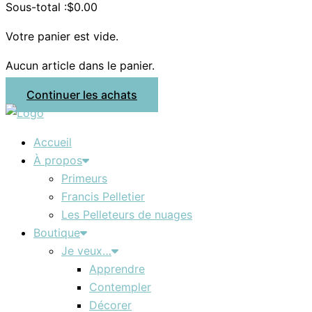
Sous-total :
$
0.00
Votre panier est vide.
Aucun article dans le panier.
Continuer les achats
Accueil
À propos
Primeurs
Francis Pelletier
Les Pelleteurs de nuages
Boutique
Je veux…
Apprendre
Contempler
Décorer