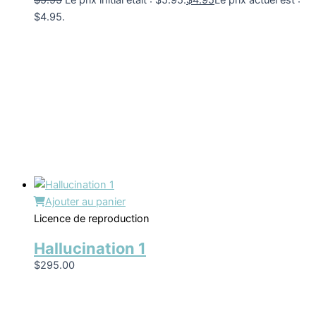
$
5.95
Le prix initial était : $5.95.
$
4.95
Le prix actuel est :
$4.95.
Ajouter au panier
Licence de reproduction
Hallucination 1
$
295.00