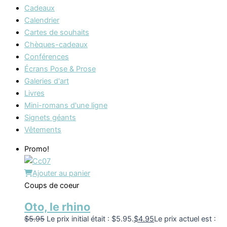
Cadeaux
Calendrier
Cartes de souhaits
Chèques-cadeaux
Conférences
Écrans Pose & Prose
Galeries d'art
Livres
Mini-romans d'une ligne
Signets géants
Vêtements
Promo!
Ajouter au panier
Coups de coeur
Oto, le rhino
$
5.95
Le prix initial était : $5.95.
$
4.95
Le prix actuel est :