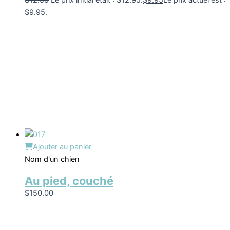
$
12.95
Le prix initial était : $12.95.
$
9.95
Le prix actuel est :
$9.95.
Ajouter au panier
Nom d'un chien
Au pied, couché
$
150.00