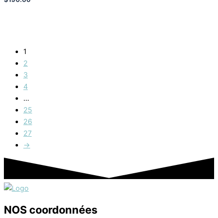
1
2
3
4
…
25
26
27
→
NOS coordonnées