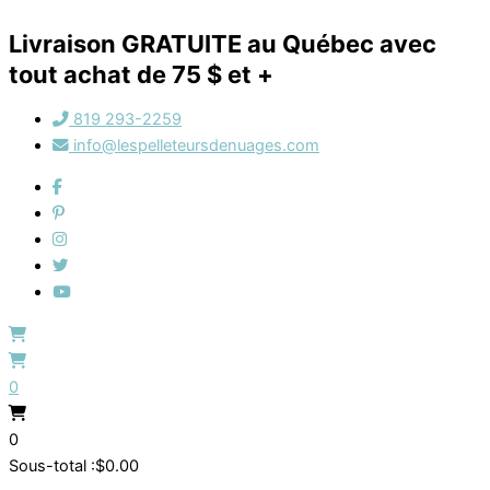
Aller
au
Livraison GRATUITE au Québec avec
contenu
tout achat de 75 $ et +
819 293-2259
info@lespelleteursdenuages.com
0
0
Sous-total :
$
0.00