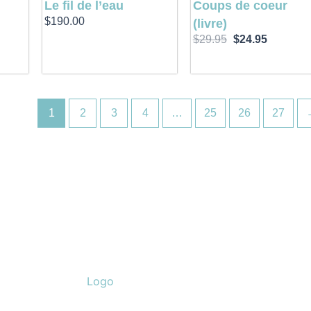
Le fil de l’eau
Coups de coeur
$
190.00
(livre)
$
29.95
$
24.95
1
2
3
4
…
25
26
27