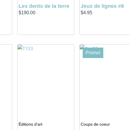
Les dents de la terre
Jeux de lignes #8
$
190.00
$
4.95
Le
Le
Promo!
prix
prix
initial
actuel
était :
est :
$29.95.
$24.95.
Éditions d'art
Coups de coeur