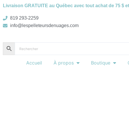
Aller
Livraison GRATUITE au Québec avec tout achat de 75 $ et
au
contenu
819 293-2259
info@lespelleteursdenuages.com
Accueil
À propos
Boutique
B