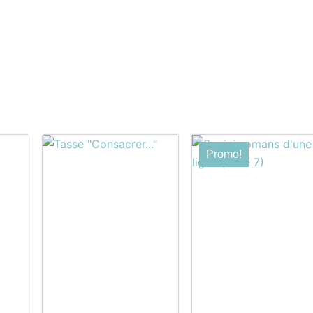
Le
Le
Promo!
prix
prix
initial
actuel
était :
est :
$12.95.
$9.95.