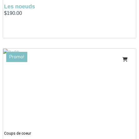
Les noeuds
$
190.00
Le
Le
Promo!
prix
prix
initial
actuel
était :
est :
$5.95.
$4.95.
Coups de coeur