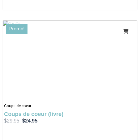
Le
Le
Promo!
prix
prix
initial
actuel
était :
est :
$29.95.
$24.95.
Coups de coeur
Coups de coeur (livre)
$
29.95
$
24.95