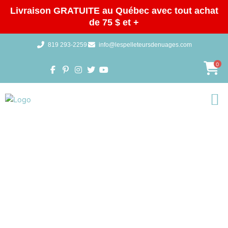
Aller
Livraison GRATUITE au Québec avec tout achat
au
de 75 $ et +
contenu
819 293-2259
info@lespelleteursdenuages.com
0
Galeries 
BOUTIQUE