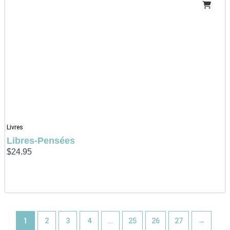
Livres
Libres-Pensées
$
24.95
1
2
3
4
…
25
26
27
→