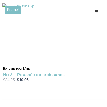
Le
Le
Promo!
prix
prix
initial
actuel
était :
est :
$24.95.
$19.95.
Bonbons pour l'Âme
No 2 – Poussée de croissance
$
24.95
$
19.95