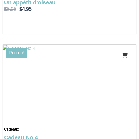
Un appétit d’oiseau
$
5.95
$
4.95
Le
Le
Promo!
prix
prix
initial
actuel
était :
est :
$140.00.
$119.95.
Cadeaux
Cadeau No 4