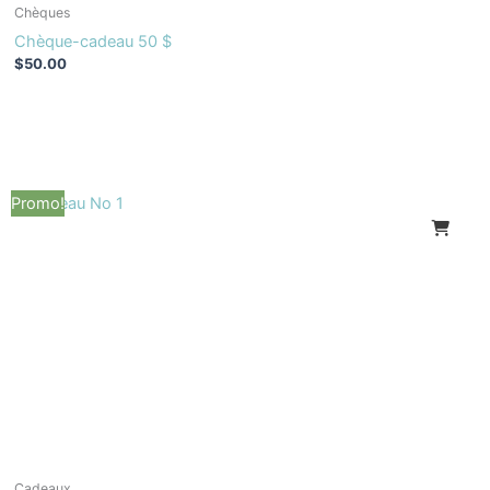
Chèques
Chèque-cadeau 50 $
$
50.00
Le
Le
Promo!
prix
prix
initial
actuel
était :
est :
$35.00.
$29.95.
Cadeaux