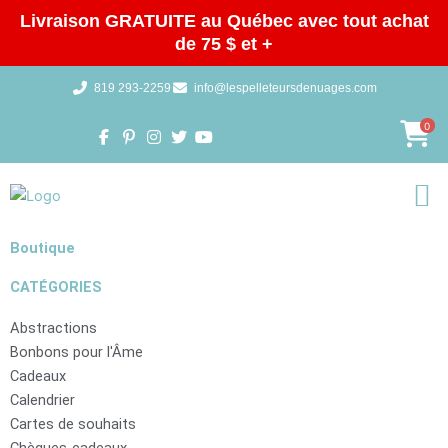
Aller
Livraison GRATUITE au Québec avec tout achat
au
de 75 $ et +
contenu
819 293-2259
info@lespelleteursdenuages.com
0
Galeries 
Boutique
CATÉGORIES
Abstractions
Bonbons pour l'Âme
Cadeaux
Calendrier
Cartes de souhaits