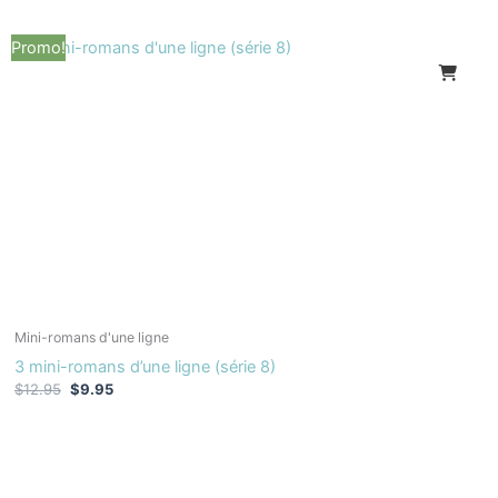
Le
Le
Promo!
prix
prix
initial
actuel
était :
est :
$12.95.
$9.95.
Mini-romans d'une ligne
3 mini-romans d’une ligne (série 8)
$
12.95
$
9.95