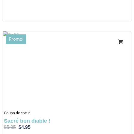
Le
Le
Promo!
prix
prix
initial
actuel
était :
est :
$5.95.
$4.95.
Coups de coeur
Sacré bon diable !
$
5.95
$
4.95