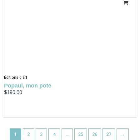
Éditions d'art
Popaul, mon pote
$
190.00
1
2
3
4
…
25
26
27
→