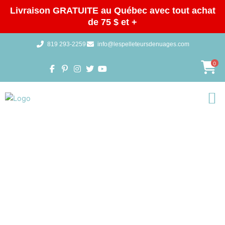
Aller
Livraison GRATUITE au Québec avec tout achat
au
de 75 $ et +
contenu
819 293-2259
info@lespelleteursdenuages.com
0
Galeries 
BOUTIQUE