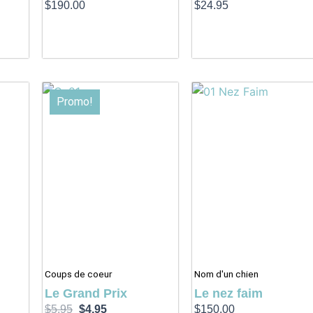
$
190.00
$
24.95
Le
Le
Promo!
prix
prix
initial
actuel
était :
est :
$5.95.
$4.95.
Coups de coeur
Nom d'un chien
Le Grand Prix
Le nez faim
$
5.95
$
4.95
$
150.00