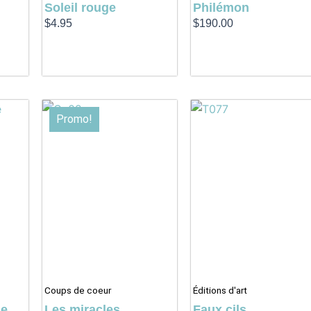
Soleil rouge
Philémon
$
4.95
$
190.00
Le
Le
Promo!
prix
prix
initial
actuel
était :
est :
$5.95.
$4.95.
Coups de coeur
Éditions d'art
se
Les miracles
Faux cils