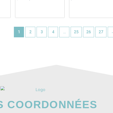
1
2
3
4
…
25
26
27
S COORDONNÉES