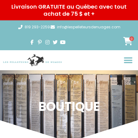
Aller
Livraison GRATUITE au Québec avec tout
au
achat de 75 $ et +
contenu
819 293-2259
info@lespelleteursdenuages.com
0
BOUTIQUE