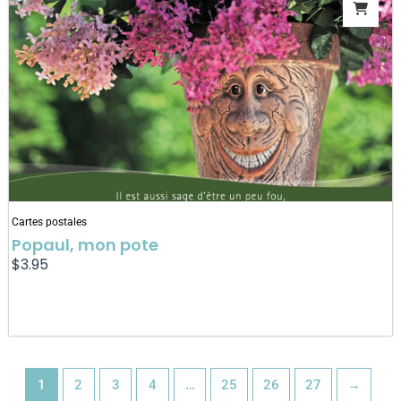
Cartes postales
Popaul, mon pote
$
3.95
1
2
3
4
…
25
26
27
→