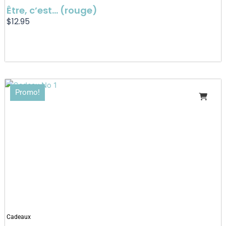
Être, c’est… (rouge)
$
12.95
Le
Le
Promo!
prix
prix
initial
actuel
était :
est :
$35.00.
$29.95.
Cadeaux