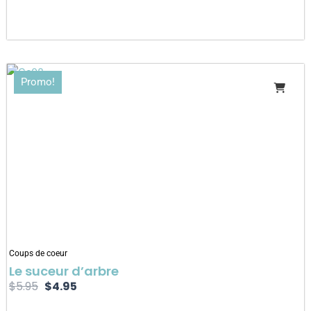
Le
Le
Promo!
prix
prix
initial
actuel
était :
est :
$5.95.
$4.95.
Coups de coeur
Le suceur d’arbre
$
5.95
$
4.95