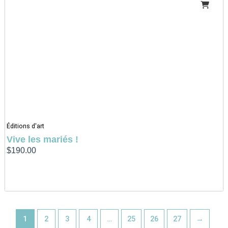
Éditions d'art
Vive les mariés !
$
190.00
1
2
3
4
…
25
26
27
→