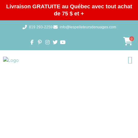
Aller
Livraison GRATUITE au Québec avec tout achat
au
de 75 $ et +
contenu
819 293-2259
info@lespelleteursdenuages.com
0
Galeries 
BOUTIQUE