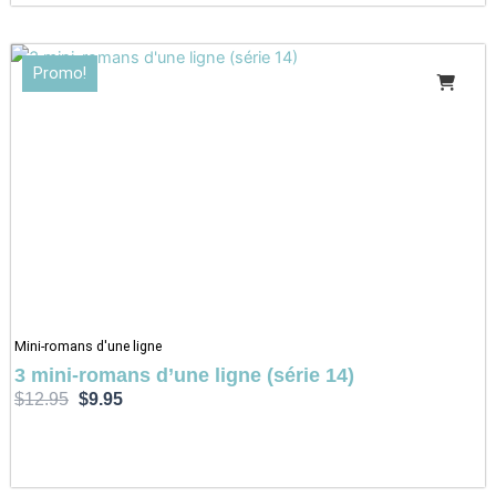
Le
Le
Promo!
prix
prix
initial
actuel
était :
est :
$12.95.
$9.95.
Mini-romans d'une ligne
3 mini-romans d’une ligne (série 14)
$
12.95
$
9.95