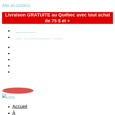
Aller au contenu
Livraison GRATUITE au Québec avec tout achat
de 75 $ et +
819 293-2259
info@lespelleteursdenuages.com
0
Accueil
À