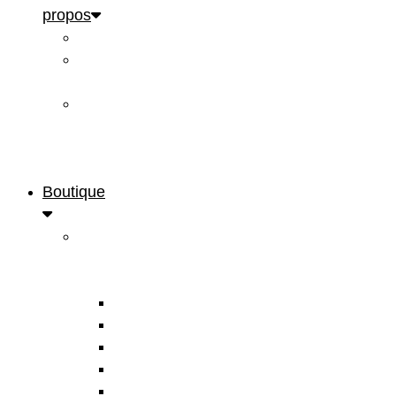
propos
Primeurs
Francis
Pelletier
Les
Pelleteurs
de
nuages
Boutique
Je
veux…
Apprendre
Contempler
Décorer
Inspirer
Méditer