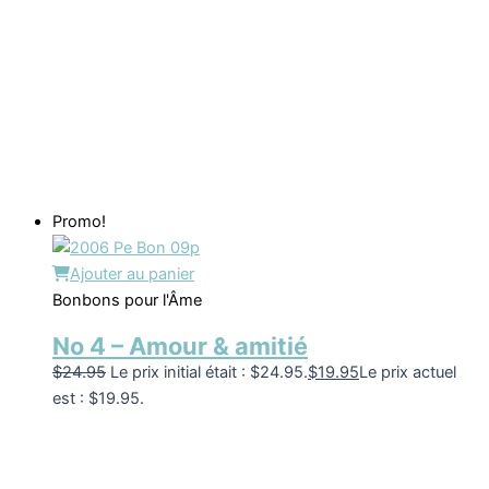
Promo!
Ajouter au panier
Bonbons pour l'Âme
No 4 – Amour & amitié
$
24.95
Le prix initial était : $24.95.
$
19.95
Le prix actuel
est : $19.95.