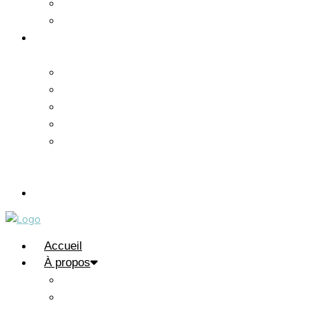
Thèmes
Oeuvres
Galeries
d’art
Abstractions
Autos
Chiens
Inclassables
Pose
&
Prose
Contact
Accueil
À propos
Primeurs
Francis Pelletier