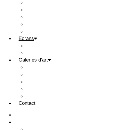
Cartes & bonbons pour l’Âme
Livres & signets personnalisés
Mini-romans d’une ligne
Oeuvres d’art sur mesure
Demandes spéciales
Écrans
Thèmes
Oeuvres
Galeries d’art
Abstractions
Autos
Chiens
Inclassables
Pose & Prose
Contact
Accueil
À propos
Primeurs