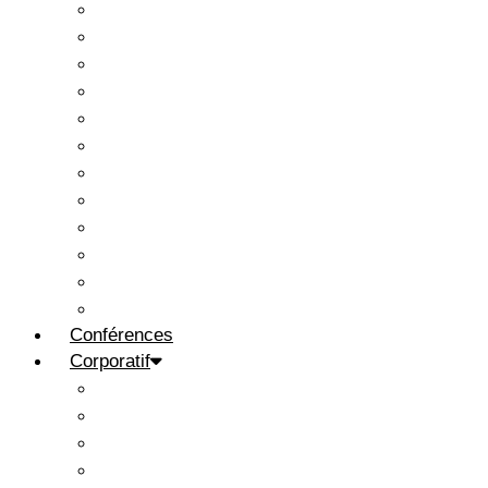
Cartes postales
Colis-cadeaux
Chèques-cadeaux
Éditions d’art
Grammaire
Livres
Livre d’art
Mini-romans d’une ligne
Nom d’un chien
Signets géants
Tasses
Vêtements
Conférences
Corporatif
Signets géants & bikini sur mesure
Bons d’achat
Cadeaux sur mesure
Calendriers personnalisés