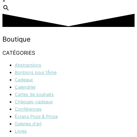
×
Boutique
CATÉGORIES
Abstractions
Bonbons pour l'Âme
Cadeaux
Calendrier
Cartes de souhaits
Chèques-cadeaux
Conférences
Écrans Pose & Prose
Galeries d'art
Livres