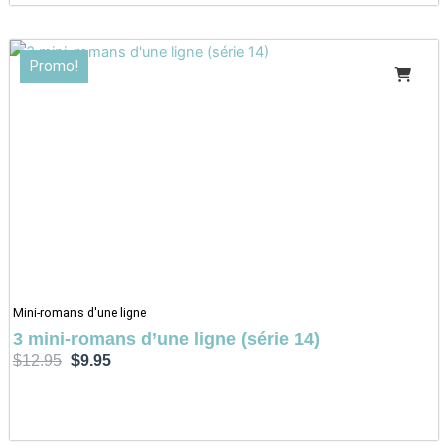
Le
Le
Promo!
prix
prix
initial
actuel
était :
est :
$12.95.
$9.95.
Mini-romans d'une ligne
3 mini-romans d’une ligne (série 14)
$
12.95
$
9.95