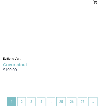
Éditions d'art
Coeur atout
$
190.00
1
2
3
4
…
25
26
27
→