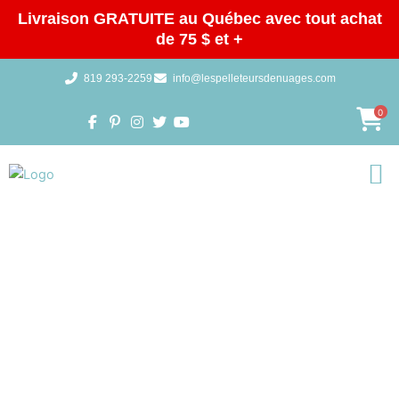
Aller
Livraison GRATUITE au Québec avec tout achat
au
de 75 $ et +
contenu
819 293-2259
info@lespelleteursdenuages.com
0
Galeries 
BOUTIQUE