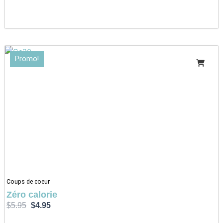
Le
Le
Promo!
prix
prix
initial
actuel
était :
est :
$5.95.
$4.95.
Coups de coeur
Zéro calorie
$
5.95
$
4.95