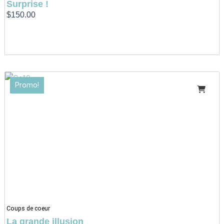
Surprise !
$
150.00
Le
Le
Promo!
prix
prix
initial
actuel
était :
est :
$5.95.
$4.95.
Coups de coeur
La grande illusion